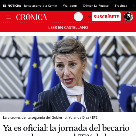
ES NOTICIA:
Junts acorrala a Comín
Wallapop
Crimen La Pegaso
Tracjusa
H
LEER EN CASTELLANO
Pásate al MODO AHORRO
La vicepresidenta segunda del Gobierno, Yolanda Díaz / EFE
Ya es oficial: la jornada del becario