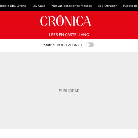
ándalo ERC Girona
DO Cava
Nuevas dotaciones Mossos
365 Obrador
Pueblo de
LEER EN CASTELLANO
Pásate al MODO AHORRO