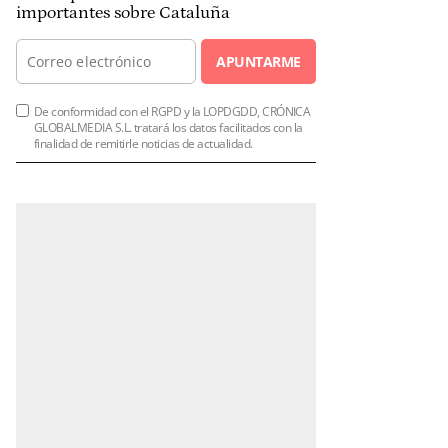
importantes sobre Cataluña
APUNTARME
De conformidad con el RGPD y la LOPDGDD, CRÓNICA
GLOBALMEDIA S.L. tratará los datos facilitados con la
finalidad de remitirle noticias de actualidad.