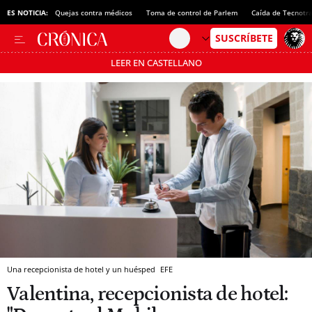
ES NOTICIA:
Quejas contra médicos
Toma de control de Parlem
Caída de Tecnotr
LEER EN CASTELLANO
Pásate al MODO AHORRO
Una recepcionista de hotel y un huésped
EFE
Valentina, recepcionista de hotel: