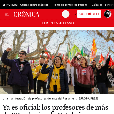
ES NOTICIA:
Quejas contra médicos
Toma de control de Parlem
Caída de Tecnotr
LEER EN CASTELLANO
Pásate al MODO AHORRO
Una manifestación de profesores delante del Parlament
EUROPA PRESS
Ya es oficial: los profesores de más