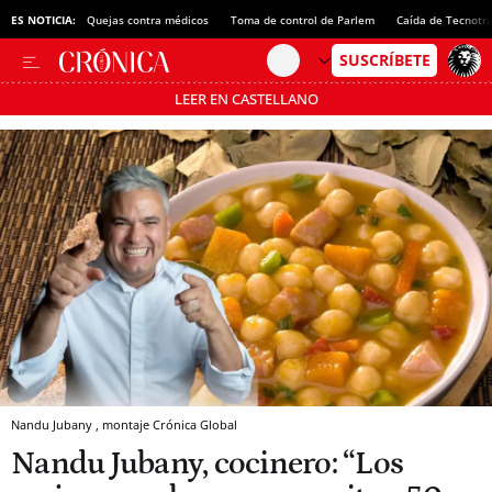
ES NOTICIA:
Quejas contra médicos
Toma de control de Parlem
Caída de Tecnotr
LEER EN CASTELLANO
Pásate al MODO AHORRO
Nandu Jubany , montaje Crónica Global
Nandu Jubany, cocinero: “Los