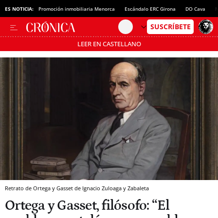
ES NOTICIA:
Promoción inmobiliaria Menorca
Escándalo ERC Girona
DO Cava
N
LEER EN CASTELLANO
Pásate al MODO AHORRO
Retrato de Ortega y Gasset de Ignacio Zuloaga y Zabaleta
Ortega y Gasset, filósofo: “El