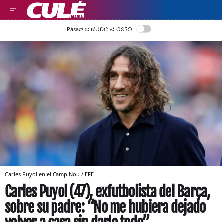
LEER EN CASTELLANO
Pásate al MODO AHORRO
Carles Puyol en el Camp Nou / EFE
Carles Puyol (47), exfutbolista del Barça,
sobre su padre: “No me hubiera dejado