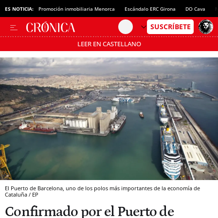
ES NOTICIA:
Promoción inmobiliaria Menorca
Escándalo ERC Girona
DO Cava
N
LEER EN CASTELLANO
Pásate al MODO AHORRO
El Puerto de Barcelona, uno de los polos más importantes de la economía de
Cataluña / EP
Confirmado por el Puerto de