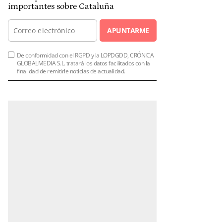
importantes sobre Cataluña
APUNTARME
De conformidad con el RGPD y la LOPDGDD, CRÓNICA
GLOBALMEDIA S.L. tratará los datos facilitados con la
finalidad de remitirle noticias de actualidad.