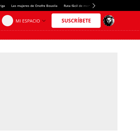
riga
Las mujeres de Onofre Bouvila
Ruta fácil de montaña
Nuevo tresmil de los Pir