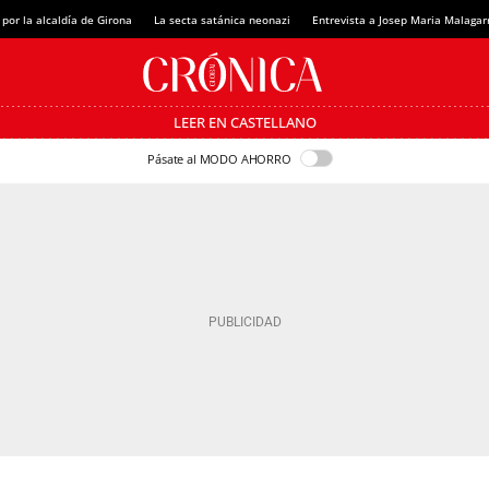
 por la alcaldía de Girona
La secta satánica neonazi
Entrevista a Josep Maria Malagar
LEER EN CASTELLANO
Pásate al MODO AHORRO