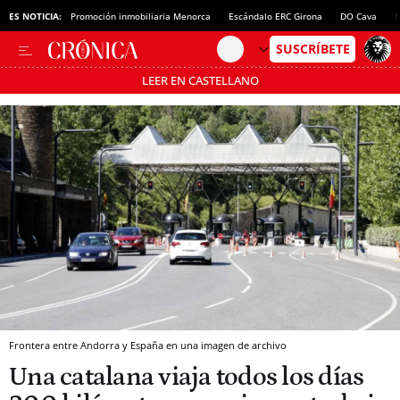
ES NOTICIA:
Promoción inmobiliaria Menorca
Escándalo ERC Girona
DO Cava
N
LEER EN CASTELLANO
Pásate al MODO AHORRO
Frontera entre Andorra y España en una imagen de archivo
Una catalana viaja todos los días