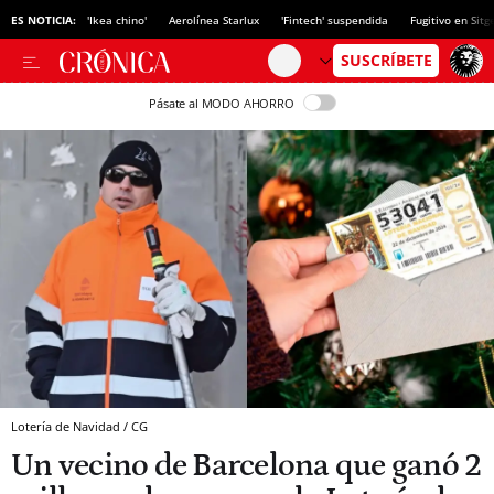
ES NOTICIA:
'Ikea chino'
Aerolínea Starlux
'Fintech' suspendida
Fugitivo en Sitg
Pásate al MODO AHORRO
Lotería de Navidad / CG
Un vecino de Barcelona que ganó 2