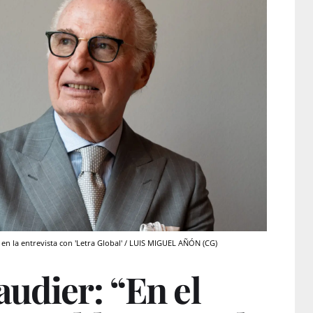
, en la entrevista con 'Letra Global' / LUIS MIGUEL AÑÓN (CG)
udier: “En el