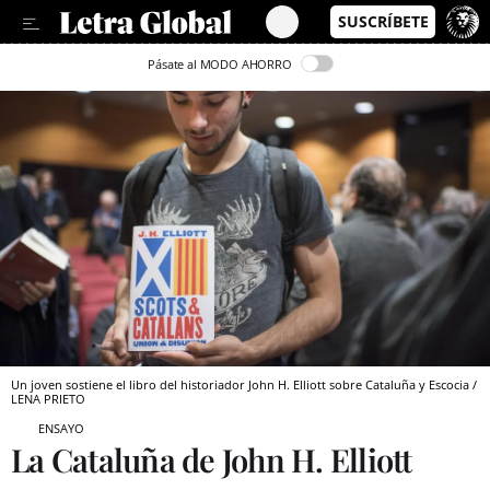
Pásate al MODO AHORRO
Un joven sostiene el libro del historiador John H. Elliott sobre Cataluña y Escocia /
LENA PRIETO
ENSAYO
La Cataluña de John H. Elliott