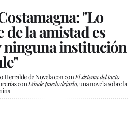
 Costamagna: "Lo
e de la amistad es
 ninguna institución
ule"
mio Herralde de Novela con con
El sistema del tacto
ibrerías con
Dónde puedo dejarlo,
una novela sobre la
enina