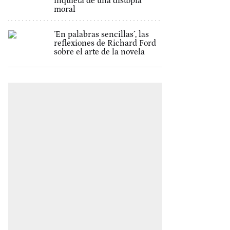
inquieta de una distopía
moral
´En palabras sencillas´, las
reflexiones de Richard Ford
sobre el arte de la novela