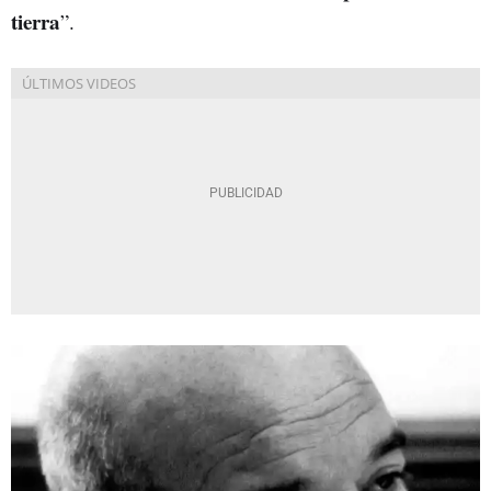
tierra
”.