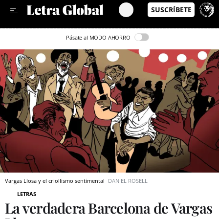
Leer en Castellano
Pásate al MODO AHORRO
Vargas Llosa y el criollismo sentimental
DANIEL ROSELL
LETRAS
La verdadera Barcelona de Vargas