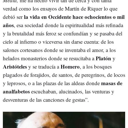
Media,
me ha hecho vivir tan de cerca y con tanta
verdad como los ensayos de Martín de Riquer lo que
la vida en Occidente hace ochocientos o mil
debió ser
años
, esa sociedad donde la espiritualidad más refinada
y la brutalidad más feroz se confundían y se pasaba del
cielo al infierno o viceversa sin darse cuenta: de los
salones cortesanos donde se inventaba el amor, a los
Platón
helados monasterios donde se resucitaba a
y
Aristóteles
Homero
y se traducía a
, a los bosques
plagados de forajidos, de santos, de peregrinos, de locos
masas de
y leprosos, o a las plazas de las aldeas donde
analfabetos
escuchaban, alucinados, las venturas y
desventuras de las canciones de gestas”.