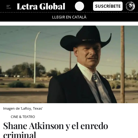
LLEGIR EN CATALÀ
Pásate al MODO AHORRO
Imagen de 'LaRoy, Texas'
CINE & TEATRO
Shane Atkinson y el enredo
criminal