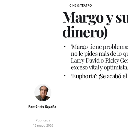
CINE & TEATRO
Margo y s
dinero)
'Margo tiene problemas
no le pides más de lo q
Larry David o Ricky Ge
exceso vital y optimist
‘Euphoria’: ¡Se acabó el
Ramón de España
Publicada
15 mayo 2026