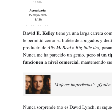
18:09h
Actualizada
15 mayo 2026
18:13h
David E. Kelley
tiene ya una larga carrera com
le permitió cerrar su bufete de abogados y dedi
producir: de
Ally McBeal
a
Big little lies,
pasa
pero sí un t
Nunca me ha parecido un genio,
funcionen a nivel comercial
, manteniendo s
‘Mujeres imperfectas’: ¿Quié
Nunca sorprende (no es David Lynch, ni siqui