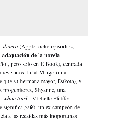
e dinero
(Apple, ocho episodios,
adaptación de la novela
a
añol, pero solo en E Book), centrada
inueve años, la tal Margo (una
nte que su hermana mayor, Dakota), y
os progenitores, Shyanne, una
i
white trash
(Michelle Pfeiffer,
ue significa gafe), un ex campeón de
cia a las recaídas más inoportunas