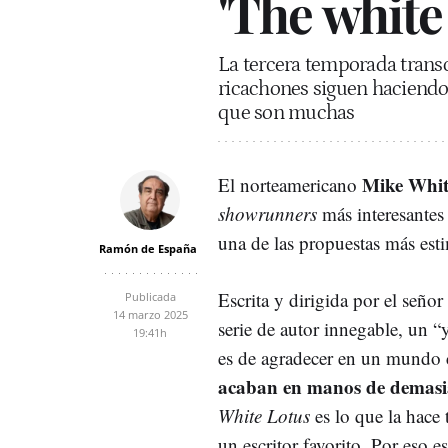
'The white
La tercera temporada transc
ricachones siguen haciendo 
que son muchas
Mike Whit
El norteamericano
showrunners
más interesantes
una de las propuestas más est
Ramón de España
Escrita y dirigida por el seño
Publicada
14 marzo 2025
serie de autor innegable, un 
19:41h
es de agradecer en un mundo c
acaban en manos de demasi
White Lotus
es lo que la hace
un escritor favorito. Por eso