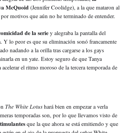
nya McQuoid
(Jennifer Coolidge), a la que mataron al
 por motivos que aún no he terminado de entender.
comicidad de la serie
y alegraba la pantalla del
ía. Y lo peor es que su eliminación sonó francamente
ado nadando a la orilla tras cargarse a los gays
inarla en un yate. Estoy seguro de que Tanya
acelerar el ritmo moroso de la tercera temporada de
con
The White Lotus
hará bien en empezar a verla
rimeras temporadas son, por lo que llevamos visto de
stimulantes
que la que ahora se está emitiendo y que
a estén en el ajo de la propuesta del señor White.