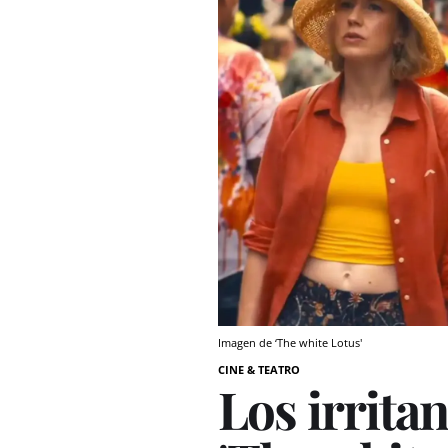
Imagen de ‘The white Lotus'
CINE & TEATRO
Los irrita