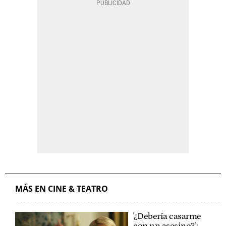
MÁS EN CINE & TEATRO
'¿Debería casarme
con un asesino?':