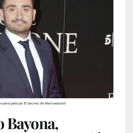
 nueva película 'El Secreto de Marrowbone'
o Bayona,