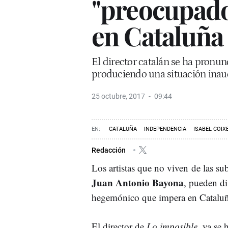
"preocupado"
en Cataluña
El director catalán se ha pronunc
produciendo una situación inaud
25 octubre, 2017
09:44
CATALUÑA
INDEPENDENCIA
ISABEL COIX
Redacción
Los artistas que no viven de las su
Juan Antonio Bayona
, pueden di
hegemónico que impera en Cataluñ
El director de
Lo imposible
, ya se