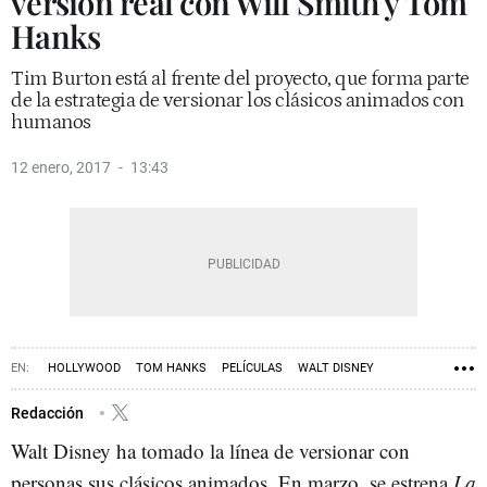
versión real con Will Smith y Tom
Hanks
Tim Burton está al frente del proyecto, que forma parte
de la estrategia de versionar los clásicos animados con
humanos
12 enero, 2017
13:43
HOLLYWOOD
TOM HANKS
PELÍCULAS
WALT DISNEY
WILL SMITH
Redacción
Walt Disney ha tomado la línea de versionar con
personas sus clásicos animados. En marzo, se estrena
La