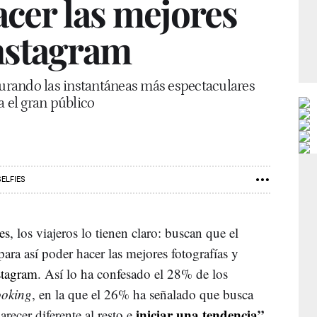
acer las mejores
Instagram
turando las instantáneas más espectaculares
a el gran público
SELFIES
es
, los viajeros lo tienen claro: buscan que el
para así poder hacer las mejores fotografías y
stagram
. Así lo ha confesado el 28% de los
oking
, en la que el 26% ha señalado que busca
iniciar una tendencia
”.
recer diferente al resto e