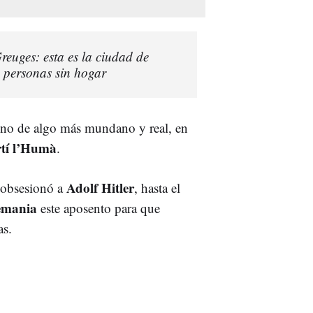
reuges: esta es la ciudad de
 personas sin hogar
sino de algo más mundano y real, en
tí l’Humà
.
Adolf Hitler
e obsesionó a
, hasta el
emania
este aposento para que
as.