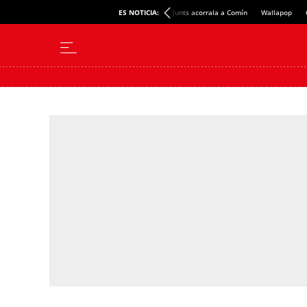
ES NOTICIA:
Junts acorrala a Comín
Wallapop