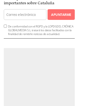
importantes sobre Cataluña
APUNTARME
De conformidad con el RGPD y la LOPDGDD, CRÓNICA
GLOBALMEDIA S.L. tratará los datos facilitados con la
finalidad de remitirle noticias de actualidad.