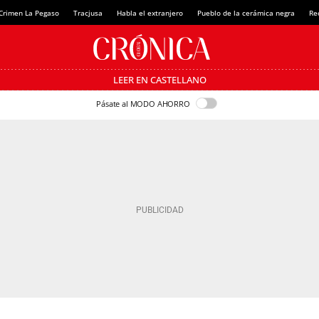
Crimen La Pegaso
Tracjusa
Habla el extranjero
Pueblo de la cerámica negra
Re
LEER EN CASTELLANO
Pásate al MODO AHORRO