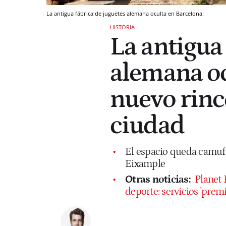
La antigua fábrica de juguetes alemana oculta en Barcelona:
HISTORIA
La antigua
alemana oc
nuevo rinc
ciudad
El espacio queda camufla
Eixample
Otras noticias:
Planet 
deporte: servicios 'pre