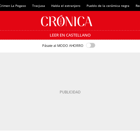
Crimen La Pegaso
Tracjusa
Habla el extranjero
Pueblo de la cerámica negra
Re
LEER EN CASTELLANO
Pásate al MODO AHORRO