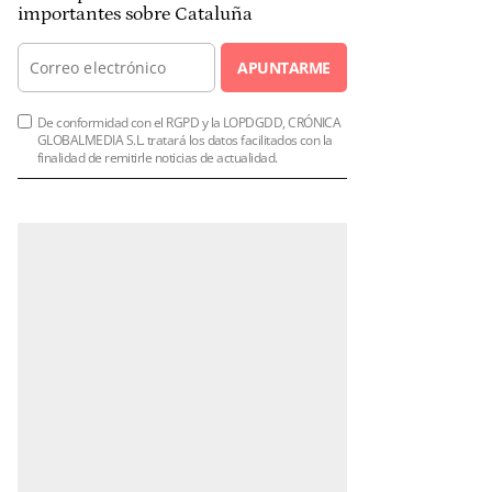
importantes sobre Cataluña
APUNTARME
De conformidad con el RGPD y la LOPDGDD, CRÓNICA
GLOBALMEDIA S.L. tratará los datos facilitados con la
finalidad de remitirle noticias de actualidad.