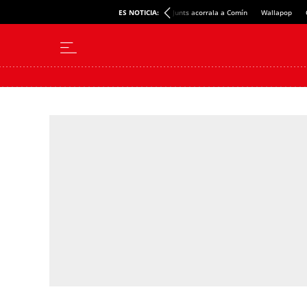
ES NOTICIA:
Junts acorrala a Comín
Wallapop