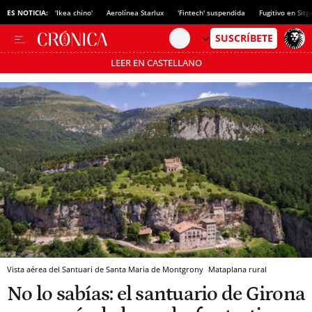
ES NOTICIA:
'Ikea chino'
Aerolínea Starlux
'Fintech' suspendida
Fugitivo en Sitg
LEER EN CASTELLANO
Pásate al MODO AHORRO
Vista aérea del Santuari de Santa Maria de Montgrony
Mataplana rural
No lo sabías: el santuario de Girona