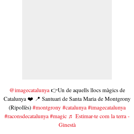
@imagecatalunya
👉Un de aquells llocs màgics de
Catalunya ❤️ 📍 Santuari de Santa Maria de Montgrony
(Ripollès)
#montgrony
#catalunya
#imagecatalunya
#raconsdecatalunya
#magic
♬ Estimar-te com la terra -
Ginestà