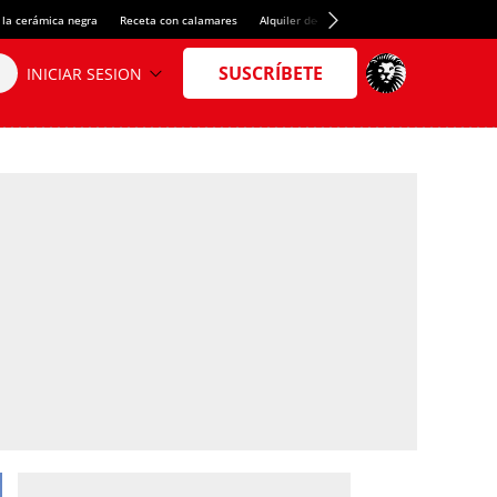
 la cerámica negra
Receta con calamares
Alquiler de habitaciones en España
Créd