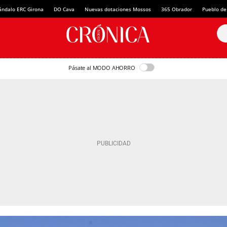
ándalo ERC Girona
DO Cava
Nuevas dotaciones Mossos
365 Obrador
Pueblo de
Pásate al MODO AHORRO