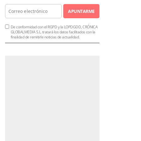
APUNTARME
De conformidad con el RGPD y la LOPDGDD, CRÓNICA
GLOBALMEDIA S.L. tratará los datos facilitados con la
finalidad de remitirle noticias de actualidad.