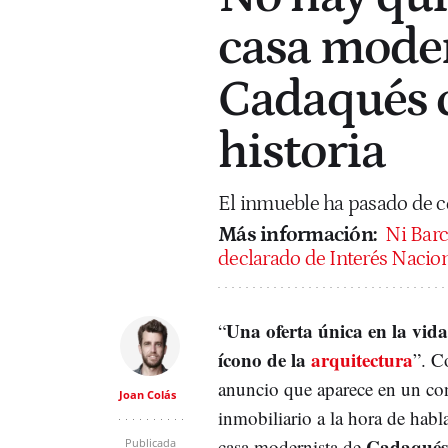
casa moder
Cadaqués 
historia
El inmueble ha pasado de co
Más información:
Ni Barc
declarado de Interés Nacio
Una oferta única en la vid
“
ícono de la
arquitectura
”. C
anuncio que aparece en un co
Joan Colás
inmobiliario a la hora de habla
Cadaqués
casa modernista de
Publicada