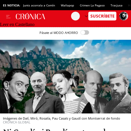
ES NOTICIA:
Junts acorrala a Comín
Wallapop
Crimen La Pegaso
Tracjusa
H
Leer en Castellano
Pásate al MODO AHORRO
Imágenes de Dalí, Miró, Rosalía, Pau Casals y Gaudí con Montserrat de fondo
CRÓNICA GLOBAL