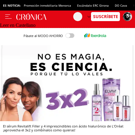
ES NOTICIA:
Promoción inmobiliaria Menorca
Escándalo ERC Girona
DO Cava
N
Leer en Castellano
Pásate al MODO AHORRO
El sérum Revitalift Filler y 4 imprescindibles con ácido hialurónico de L'Oréal:
¡aprovecha el 3x2 y combínalos como quieras!