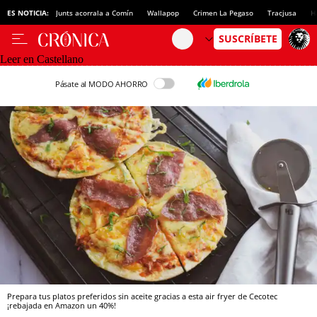
ES NOTICIA:
Junts acorrala a Comín
Wallapop
Crimen La Pegaso
Tracjusa
H
Leer en Castellano
Pásate al MODO AHORRO
Prepara tus platos preferidos sin aceite gracias a esta air fryer de Cecotec
¡rebajada en Amazon un 40%!