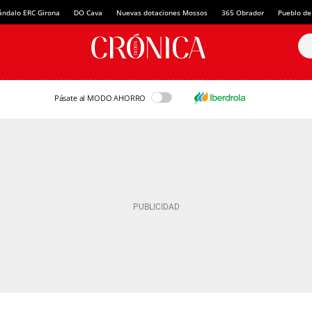
ándalo ERC Girona
DO Cava
Nuevas dotaciones Mossos
365 Obrador
Pueblo de
Pásate al MODO AHORRO