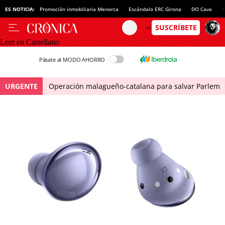
ES NOTICIA:
Promoción inmobiliaria Menorca
Escándalo ERC Girona
DO Cava
N
Leer en Castellano
Pásate al MODO AHORRO
URGENTE
Operación malagueño-catalana para salvar Parlem