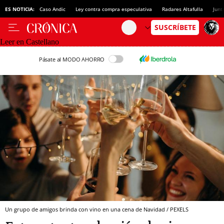
ES NOTICIA:
Caso Andic
Ley contra compra especulativa
Radares Altafulla
Junt
Leer en Castellano
Pásate al MODO AHORRO
Un grupo de amigos brinda con vino en una cena de Navidad / PEXELS