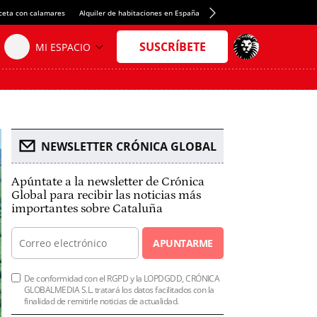
ceta con calamares
Alquiler de habitaciones en España
Crédito del Spotify Camp Nou
NEWSLETTER CRÓNICA GLOBAL
Apúntate a la newsletter de Crónica
Global para recibir las noticias más
importantes sobre Cataluña
APUNTARME
De conformidad con el RGPD y la LOPDGDD, CRÓNICA
GLOBALMEDIA S.L. tratará los datos facilitados con la
finalidad de remitirle noticias de actualidad.