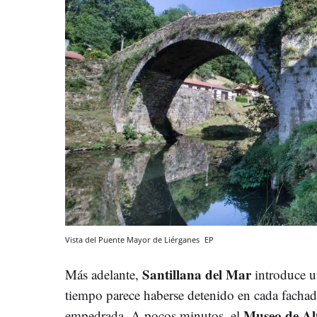
Vista del Puente Mayor de Liérganes
EP
Santillana del Mar
Más adelante,
introduce u
tiempo parece haberse detenido en cada fachada
Museo de Al
empedrada. A pocos minutos, el