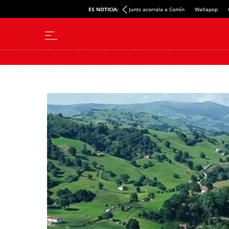
ES NOTICIA:
Junts acorrala a Comín
Wallapop