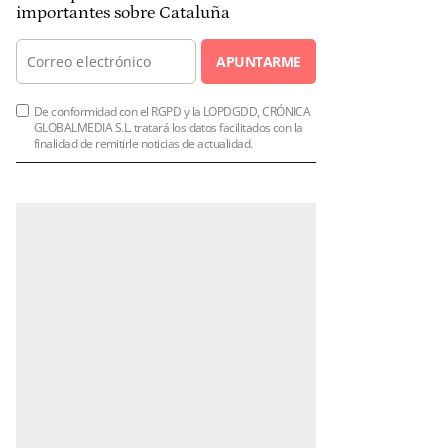
importantes sobre Cataluña
APUNTARME
De conformidad con el RGPD y la LOPDGDD, CRÓNICA
GLOBALMEDIA S.L. tratará los datos facilitados con la
finalidad de remitirle noticias de actualidad.