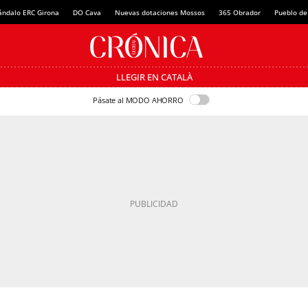
ándalo ERC Girona
DO Cava
Nuevas dotaciones Mossos
365 Obrador
Pueblo de
LLEGIR EN CATALÀ
Pásate al MODO AHORRO