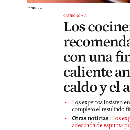
Paella
CG
GASTRONOMÍA
Los cocine
recomendab
con una fin
caliente an
caldo y el 
Los expertos insisten e
completo el resultado fi
Otras noticias
:
Los exp
adecuada de espuma pue