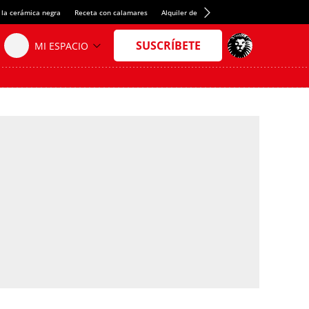
 la cerámica negra
Receta con calamares
Alquiler de habitaciones en España
Créd