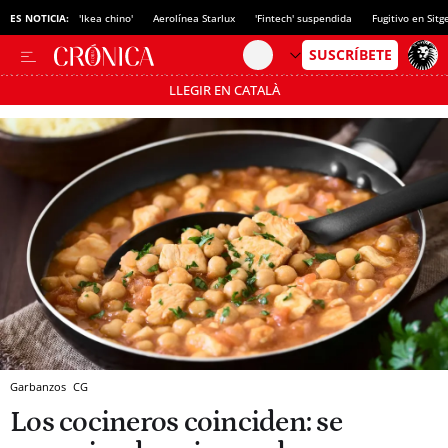
ES NOTICIA:
'Ikea chino'
Aerolínea Starlux
'Fintech' suspendida
Fugitivo en Sitg
LLEGIR EN CATALÀ
Pásate al MODO AHORRO
Garbanzos
CG
Los cocineros coinciden: se