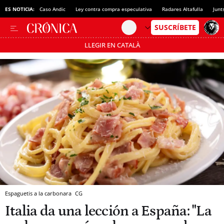
ES NOTICIA:
Caso Andic
Ley contra compra especulativa
Radares Altafulla
Junt
LLEGIR EN CATALÀ
Pásate al MODO AHORRO
Espaguetis a la carbonara
CG
Italia da una lección a España: "La