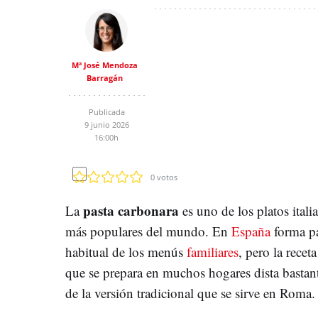
Mª José Mendoza
Barragán
Publicada
9 junio 2026
16:00h
0
votos
pasta carbonara
La
es uno de los platos itali
más populares del mundo. En
España
forma pa
habitual de los menús
familiares
, pero la receta
que se prepara en muchos hogares dista bastan
de la versión tradicional que se sirve en Roma.