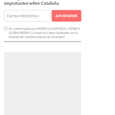
importantes sobre Cataluña
APUNTARME
De conformidad con el RGPD y la LOPDGDD, CRÓNICA
GLOBALMEDIA S.L. tratará los datos facilitados con la
finalidad de remitirle noticias de actualidad.