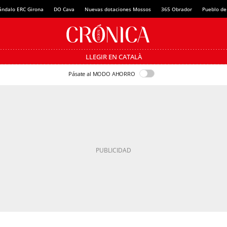
ándalo ERC Girona
DO Cava
Nuevas dotaciones Mossos
365 Obrador
Pueblo de
LLEGIR EN CATALÀ
Pásate al MODO AHORRO