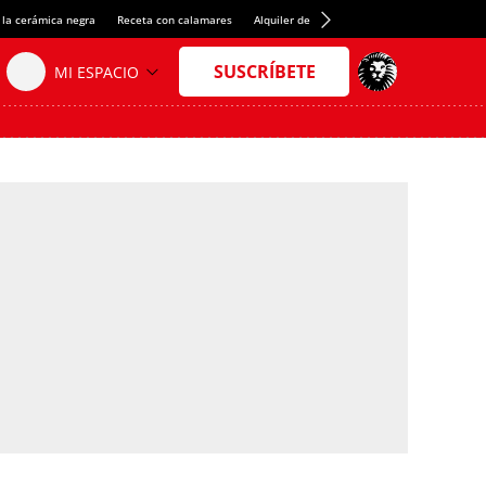
 la cerámica negra
Receta con calamares
Alquiler de habitaciones en España
Créd