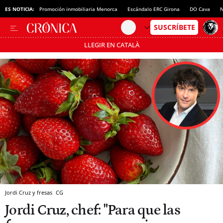
ES NOTICIA:
Promoción inmobiliaria Menorca
Escándalo ERC Girona
DO Cava
N
LLEGIR EN CATALÀ
Pásate al MODO AHORRO
Jordi Cruz y fresas
CG
Jordi Cruz, chef: "Para que las