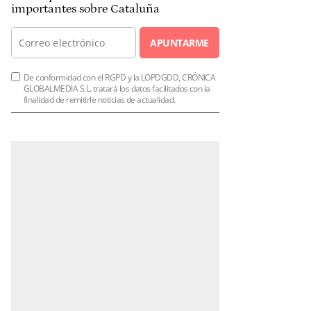
importantes sobre Cataluña
APUNTARME
De conformidad con el RGPD y la LOPDGDD, CRÓNICA
GLOBALMEDIA S.L. tratará los datos facilitados con la
finalidad de remitirle noticias de actualidad.