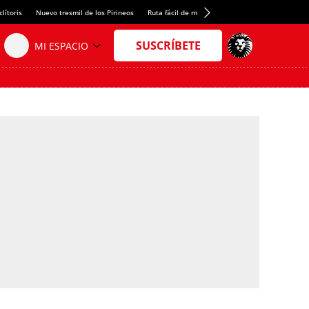
lítoris
Nuevo tresmil de los Pirineos
Ruta fácil de montaña
El arroz más meloso