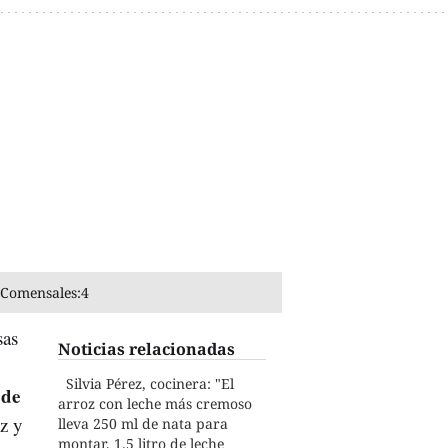
Comensales:
4
sas
Noticias relacionadas
Silvia Pérez, cocinera: "El
 de
arroz con leche más cremoso
z y
lleva 250 ml de nata para
montar, 1.5 litro de leche