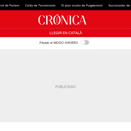
rol de Parlem
Caída de Tecnotramit
El plan oculto de Puigdemont
Succionador de c
LLEGIR EN CATALÀ
Pásate al MODO AHORRO