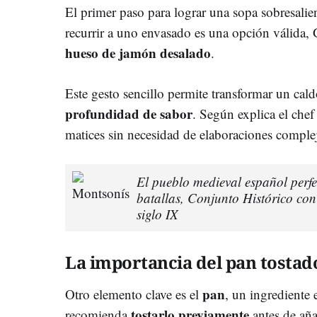
El primer paso para lograr una sopa sobresalien
recurrir a uno envasado es una opción válida,
hueso de jamón desalado
.
Este gesto sencillo permite transformar un cal
profundidad de sabor
. Según explica el che
matices sin necesidad de elaboraciones complej
El pueblo medieval español perfec
batallas, Conjunto Histórico con 
siglo IX
La importancia del pan tostad
pan
Otro elemento clave es el
, un ingrediente 
tostarlo previamente
recomienda
antes de aña