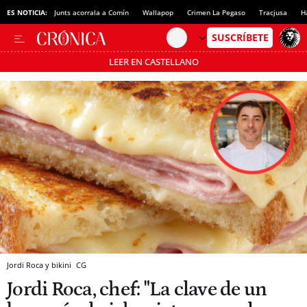
ES NOTICIA:
Junts acorrala a Comín
Wallapop
Crimen La Pegaso
Tracjusa
H
LEER EN CASTELLANO
Pásate al MODO AHORRO
Jordi Roca y bikini
CG
Jordi Roca, chef: "La clave de un