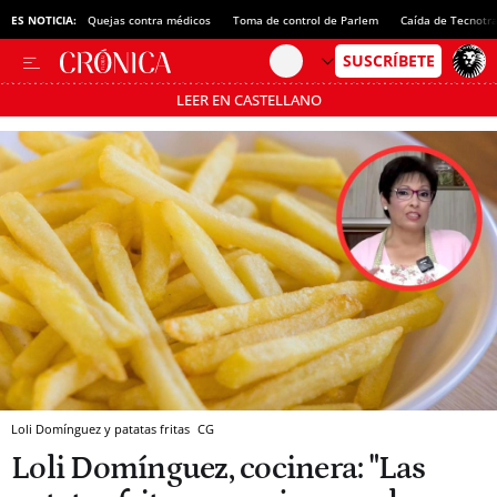
ES NOTICIA:
Quejas contra médicos
Toma de control de Parlem
Caída de Tecnotr
LEER EN CASTELLANO
Pásate al MODO AHORRO
Loli Domínguez y patatas fritas
CG
Loli Domínguez, cocinera: "Las