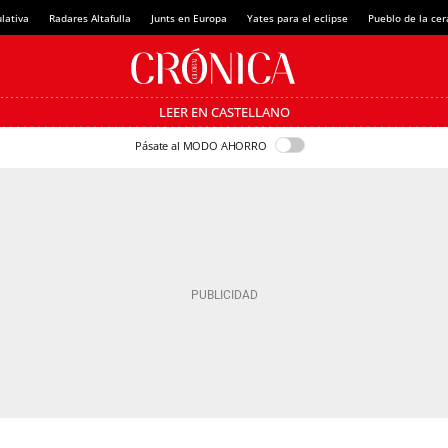
lativa
Radares Altafulla
Junts en Europa
Yates para el eclipse
Pueblo de la ce
LEER EN CASTELLANO
Pásate al MODO AHORRO