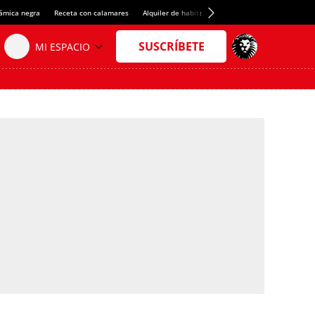
rámica negra
Receta con calamares
Alquiler de habitaciones en España
Crédito del