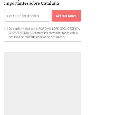
importantes sobre Cataluña
APUNTARME
De conformidad con el RGPD y la LOPDGDD, CRÓNICA
GLOBALMEDIA S.L. tratará los datos facilitados con la
finalidad de remitirle noticias de actualidad.