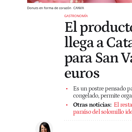
Donuts en forma de corazón
CANVA
GASTRONOMÍA
El produc
llega a Cat
para San Va
euros
Es un postre pensado pa
congelado, permite organ
Otras noticias:
El rest
paraíso del solomillo id