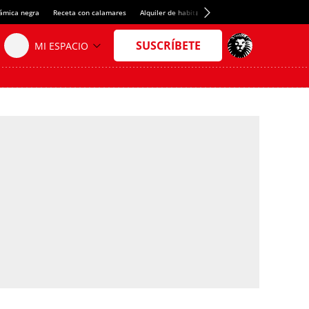
rámica negra
Receta con calamares
Alquiler de habitaciones en España
Crédito del