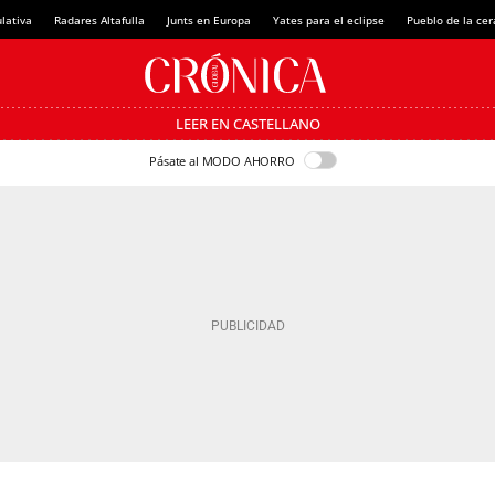
lativa
Radares Altafulla
Junts en Europa
Yates para el eclipse
Pueblo de la ce
LEER EN CASTELLANO
Pásate al MODO AHORRO