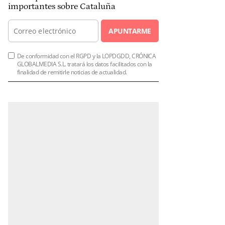
importantes sobre Cataluña
APUNTARME
De conformidad con el RGPD y la LOPDGDD, CRÓNICA
GLOBALMEDIA S.L. tratará los datos facilitados con la
finalidad de remitirle noticias de actualidad.