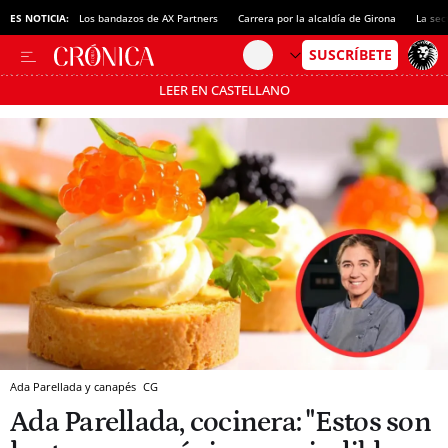
ES NOTICIA:
Los bandazos de AX Partners
Carrera por la alcaldía de Girona
La sec
LEER EN CASTELLANO
Pásate al MODO AHORRO
Ada Parellada y canapés
CG
Ada Parellada, cocinera: "Estos son