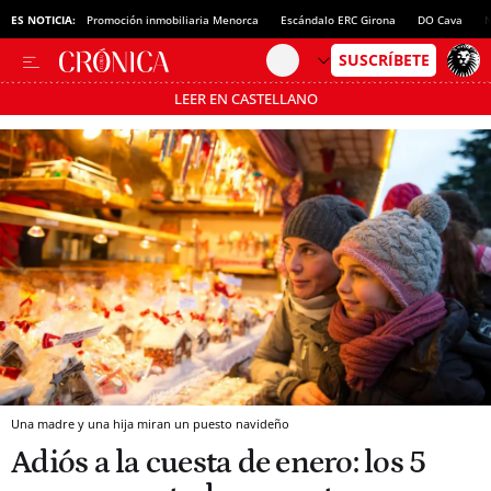
ES NOTICIA:
Promoción inmobiliaria Menorca
Escándalo ERC Girona
DO Cava
N
LEER EN CASTELLANO
Pásate al MODO AHORRO
Una madre y una hija miran un puesto navideño
Adiós a la cuesta de enero: los 5