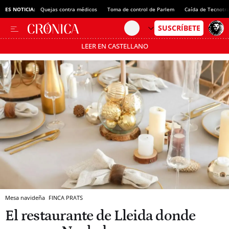
ES NOTICIA:
Quejas contra médicos
Toma de control de Parlem
Caída de Tecnotr
LEER EN CASTELLANO
Pásate al MODO AHORRO
Mesa navideña
FINCA PRATS
El restaurante de Lleida donde