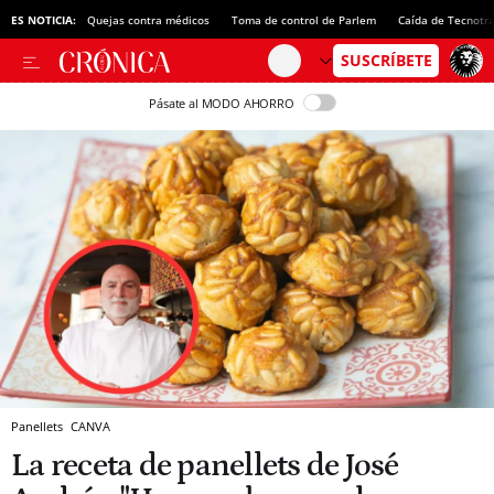
ES NOTICIA:
Quejas contra médicos
Toma de control de Parlem
Caída de Tecnotr
Pásate al MODO AHORRO
Panellets
CANVA
La receta de panellets de José