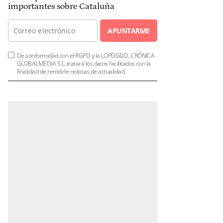
importantes sobre Cataluña
APUNTARME
De conformidad con el RGPD y la LOPDGDD, CRÓNICA
GLOBALMEDIA S.L. tratará los datos facilitados con la
finalidad de remitirle noticias de actualidad.