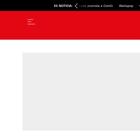
ES NOTICIA:
Junts acorrala a Comín
Wallapop