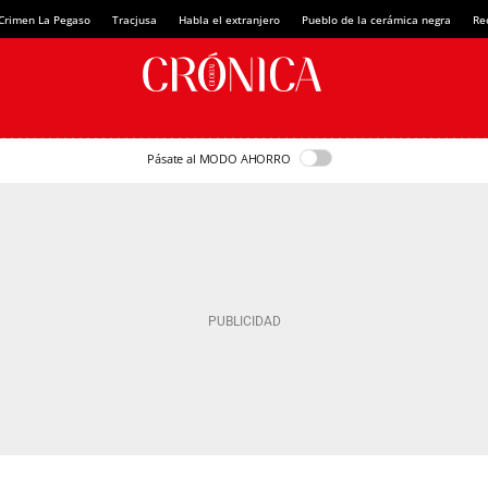
Crimen La Pegaso
Tracjusa
Habla el extranjero
Pueblo de la cerámica negra
Re
Pásate al MODO AHORRO