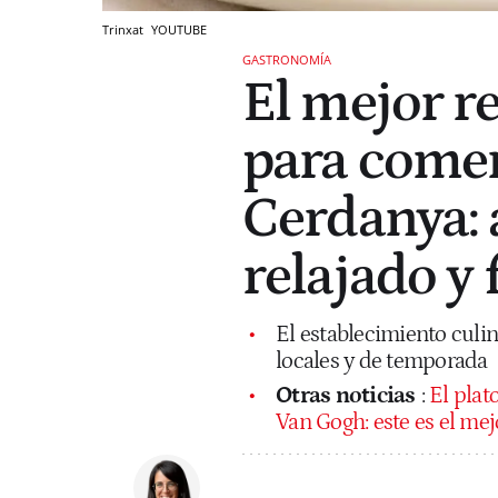
Trinxat
YOUTUBE
GASTRONOMÍA
El mejor r
para comer 
Cerdanya: 
relajado y 
El establecimiento culi
locales y de temporada
Otras noticias
:
El plat
Van Gogh: este es el me