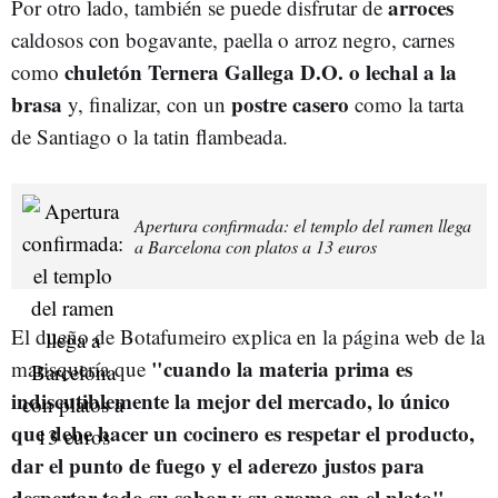
arroces
Por otro lado, también se puede disfrutar de
caldosos con bogavante, paella o arroz negro, carnes
chuletón Ternera Gallega D.O. o lechal a la
como
brasa
postre casero
y, finalizar, con un
como la tarta
de Santiago o la tatin flambeada.
Apertura confirmada: el templo del ramen llega
a Barcelona con platos a 13 euros
El dueño de Botafumeiro explica en la página web de la
"cuando la materia prima es
marisquería que
indiscutiblemente la mejor del mercado, lo único
que debe hacer un cocinero es respetar el producto,
dar el punto de fuego y el aderezo justos para
despertar todo su sabor y su aroma en el plato"
.