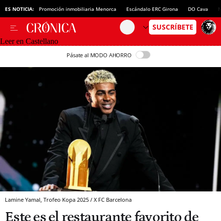
ES NOTICIA:
Promoción inmobiliaria Menorca
Escándalo ERC Girona
DO Cava
N
Leer en Castellano
Pásate al MODO AHORRO
Lamine Yamal, Trofeo Kopa 2025 / X FC Barcelona
Este es el restaurante favorito de