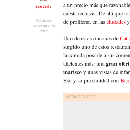
a un precio más que razonable
Joan Colás
cuesta rechazar. De allí que lo
de proliferar, en las
ciudades
y
Publicada
20 agosto 2025
09:00h
Uno de estos rincones de
Cata
surgido uno de estos restauran
la comida posible a sus comen
gran ofer
alicientes más: una
marisco
y unas vistas de infar
Eso y su proximidad con
Bar