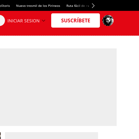
lítoris
Nuevo tresmil de los Pirineos
Ruta fácil de montaña
El arroz más meloso