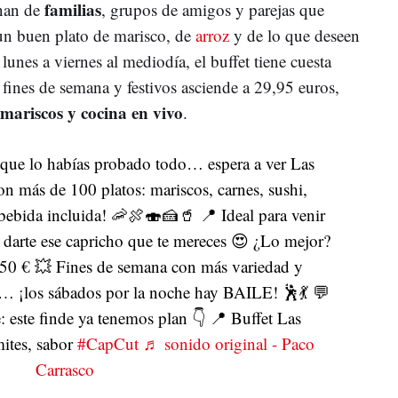
familias
enan de
, grupos de amigos y parejas que
 un buen plato de marisco, de
arroz
y de lo que deseen
lunes a viernes al mediodía, el buffet tiene cuesta
 fines de semana y festivos asciende a 29,95 euros,
mariscos y cocina en vivo
.
 que lo habías probado todo… espera a ver Las
on más de 100 platos: mariscos, carnes, sushi,
 bebida incluida! 🦐🍖🍣🍰🥤 📍 Ideal para venir
 darte ese capricho que te mereces 😍 ¿Lo mejor?
3,50 € 💥 Fines de semana con más variedad y
í… ¡los sábados por la noche hay BAILE! 🕺💃 💬
e: este finde ya tenemos plan 👇 📍 Buffet Las
ites, sabor
#CapCut
♬ sonido original - Paco
Carrasco