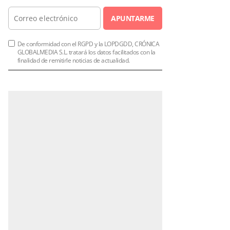
APUNTARME
De conformidad con el RGPD y la LOPDGDD, CRÓNICA
GLOBALMEDIA S.L. tratará los datos facilitados con la
finalidad de remitirle noticias de actualidad.