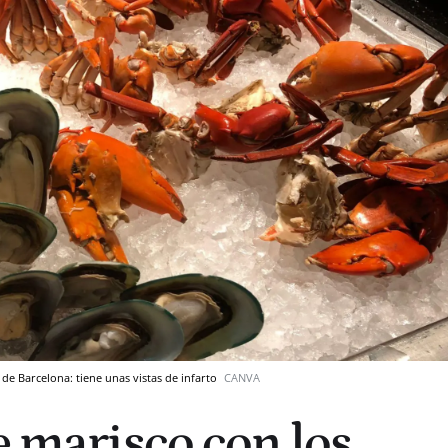
 de Barcelona: tiene unas vistas de infarto
CANVA
e marisco con los