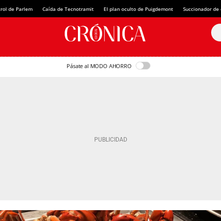
rol de Parlem
Caída de Tecnotramit
El plan oculto de Puigdemont
Succionador de c
Pásate al MODO AHORRO